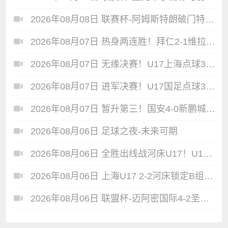
2026年08月08日 联赛杯-阿姆斯特朗破门特林达德建功 狼队3-0维尔港
2026年08月07日 热身两连胜！拜仁2-1维拉 金玟哉戈麦斯破门迪亚斯替补建功
2026年08月07日 无缘决赛！U17上海点球3-4枪手U17 李秋甫、李文博失点王启戎扑点
2026年08月07日 进军决赛！U17国足点球3-1河床U17将战阿森纳 江宇涵替补两扑点
2026年08月07日 暂升第三！国安4-0新鹏城7轮不败 张玉宁传射达万双响法比奥破门
2026年08月06日 足球之夜-未来可期
2026年08月06日 全胜出线战河床U17！U17国足2-1十人药厂U17 赵松源登场1分钟传射
2026年08月06日 上海U17 2-2河床锁定B组第1 吕孟洋点射阿布力米破门 将战A组第2
2026年08月06日 联盟杯-迈阿密国际4-2圣路易斯 梅西2射1传 阿伦助攻戴帽