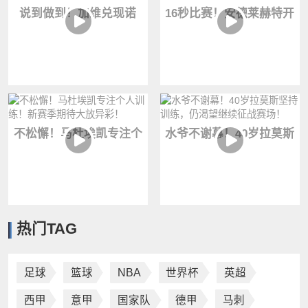
说到做到！加维兑现诺
16秒比赛！安德莱赫特开
言，直接把头发染成吸睛
场16秒破门！最终1-0带队
粉色！
胜利
不松懈！马杜埃凯专注个
水爷不谢幕！40岁拉莫斯
人训练！新赛季期待大放
坚持训练，仍渴望继续征
异彩！
战赛场！
热门TAG
足球
篮球
NBA
世界杯
英超
西甲
意甲
国家队
德甲
马刺