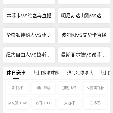
本菲卡VS维塞乌直播
明尼苏达山猫VS达拉斯飞翼直播
华盛顿神秘人VS菲尼克斯水星直播
波尔图VS艾华卡直播
纽约自由人VS拉斯维加斯王牌直播
曼斯菲尔德VS谢菲尔德联直播
体育赛事
热门篮球球队
热门足球球队
热门
斯伐杯
印西隆联
加勒比杯
女南美锦标
欧女锦U16B
欧锦U16B
大冠杯
日职乙
级