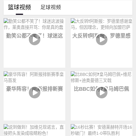
篮球视频
足球视频
勤笑公都不笑了！球迷这
大反转❗️阿斯报：罗德里感
波操作，莱奥直接开骂：
谢皇马，但因理念，更倾
你是真的蠢
向加盟巴萨
豪华阵容！阿斯报排新赛
比BBC如何❓️皇马姆巴佩
季皇马首发
+维尼修斯+迪奥曼德三叉
戟